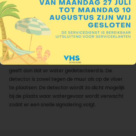
verbranding. Onvolledige verbranding kan
plaatsvinden bij slecht onderhouden gaskachels,
geisers, enz. Het gevaar van koolmonoxide is dat
je het niet ruikt. Het is dus voor ieders veiligheid
dat deze detector in huis aanwezig is.
De water detector detecteert water over 2
vergulde elektrodes. Een led op de detector
geeft aan dat er water gedetecteerd is. De
detector is zowel tegen de muur als op de vloer
te plaatsen. De detector wordt zo dicht mogelijk
bij de plaats waar watergevaar wordt verwacht
zodat er een snelle signalering volgt.