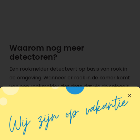
Waarom nog meer
detectoren?
Een rookmelder detecteert op basis van rook in
de omgeving. Wanneer er rook in de kamer komt
van een rookmelder ziet deze dat via de spiegels
in de kamer. Deze worden als het ware vervuilt
waardoor er een signaal naar het alarmsysteem
wordt gezonden.
De Co detector controleert de omgeving continu
op koolmonoxide welke vrijkomt bij onvolledige