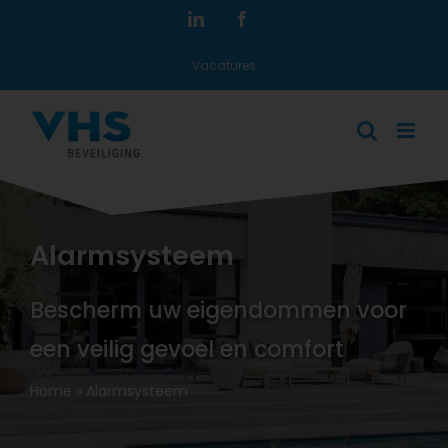
Ga
LinkedIn
Facebook
naar
Vacatures
inhoud
Alarmsysteem
Bescherm uw eigendommen voor
een veilig gevoel en comfort
Home
»
Alarmsysteem